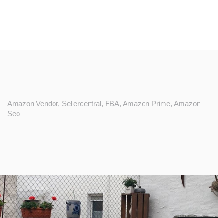
Amazon Vendor, Sellercentral, FBA, Amazon Prime, Amazon
Vi
Seo